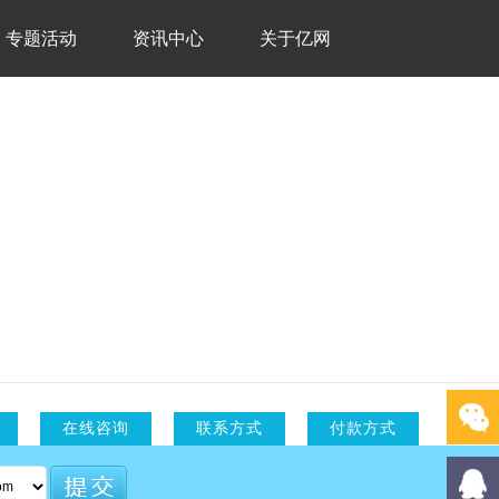
专题活动
资讯中心
关于亿网
在线咨询
联系方式
付款方式