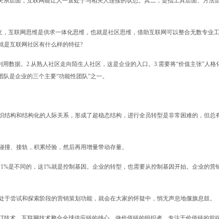
指关系层面，互联网能让人一直处于与相关人连接的状态。其二，是指工具层面、方法
定义，互联网思维是供求一体化思维，也就是社区思维，借助互联网可以整合无数专业
就是互联网社区有什么样的特征?
用数据。2.从熟人社区走向陌生人社区，这是企业的入口。3.需要将“价值主张”人格
团队是企业的三个主要“功能性团队”之一。
织结构和结构化的人际关系，形成了超稳态结构，进行全员转型是非常困难的，但总
碰撞、接轨，积累经验，然后再用增量带动存量。
1%是不同的，这1%就是控制基因。企业的转型，也需要从控制基因开始。企业的营
。
处于尝试和探索阶段的营销策划功能，就会在大家的怀疑中，悄无声息地偃旗息鼓。
IT技术、互联网技术整合全球供应链的雄心，做价值链的组织者，专注于价值链的前