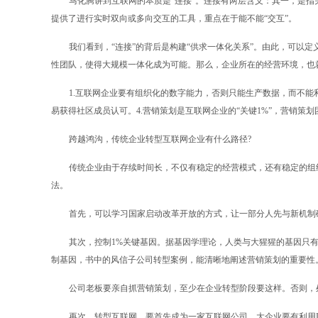
马化腾讲到互联网的本质是“连接”。连接有两层含义：其一，是
提供了进行实时双向或多向交互的工具，重点在于能不能“交互”。
我们看到，“连接”的背后是构建“供求一体化关系”。由此，可以
性团队，使得大规模一体化成为可能。那么，企业所在的经营环境，也
1.互联网企业要有组织化的数字能力，否则只能生产数据，而不能利
易获得社区成员认可。4.营销策划是互联网企业的“关键1%”，营销策划
跨越鸿沟，传统企业转型互联网企业有什么路径?
传统企业由于存续时间长，不仅有稳定的经营模式，还有稳定的组
法。
首先，可以学习国家启动改革开放的方式，让一部分人先与新机制
其次，控制1%关键基因。据基因学理论，人类与大猩猩的基因只有
制基因，书中的风信子公司转型案例，能清晰地阐述营销策划的重要性
公司老板要亲自抓营销策划，至少在企业转型阶段要这样。否则，
再次，转型互联网，要首先成为一家互联网公司。大企业要有利用