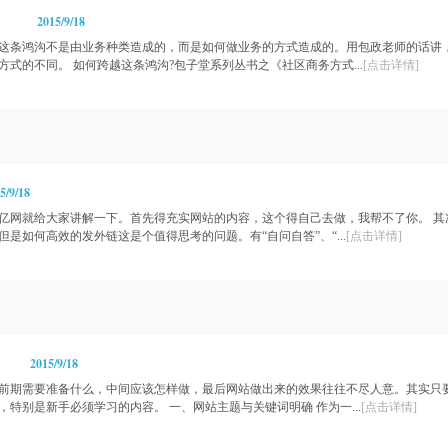
2015/9/18
这条鸿沟不是由业务种类造成的，而是如何做业务的方式造成的。用包政老师的话讲
式的不同。 如何跨越这条鸿沟?包子堂系列丛书之《社区商务方式...
[点击详情]
5/9/18
亿网就给大家讲解一下。首先得充实网站的内容，这个得自己去做，我帮不了你。 其
是如何高效的发外链这是个值得思考的问题。有“自问自答”、“...
[点击详情]
2015/9/18
前期需要准备什么，中间应该怎样做，最后网站做出来的效果往往不尽人意。其实只
特别是新手必须学习的内容。 一、网站主题与关键词明确 作为一...
[点击详情]