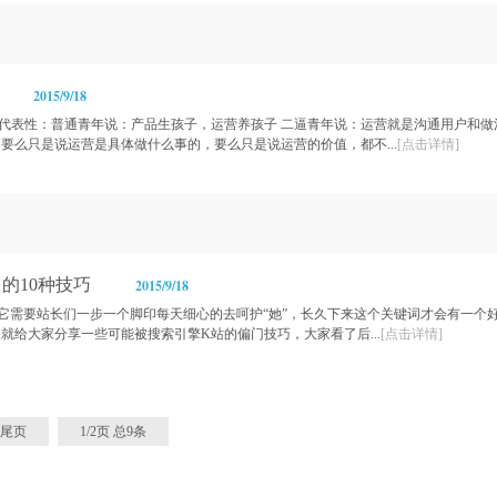
2015/9/18
代表性：普通青年说：产品生孩子，运营养孩子 二逼青年说：运营就是沟通用户和做
要么只是说运营是具体做什么事的，要么只是说运营的价值，都不...
[点击详情]
的10种技巧
2015/9/18
，它需要站长们一步一个脚印每天细心的去呵护“她”，长久下来这个关键词才会有一个
就给大家分享一些可能被搜索引擎K站的偏门技巧，大家看了后...
[点击详情]
尾页
1/2页 总9条