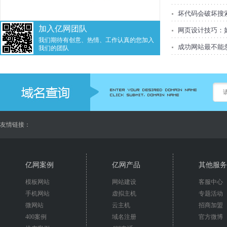
坏代码会破坏搜
加入亿网团队
网页设计技巧：
我们期待有创意、热情、工作认真的您加入
成功网站最不能
我们的团队
友情链接：
亿网案例
亿网产品
其他服务
模板网站
网站建设
客服中心
手机网站
虚拟主机
专题活动
微网站
云主机
招商加盟
400案例
域名注册
官方微博