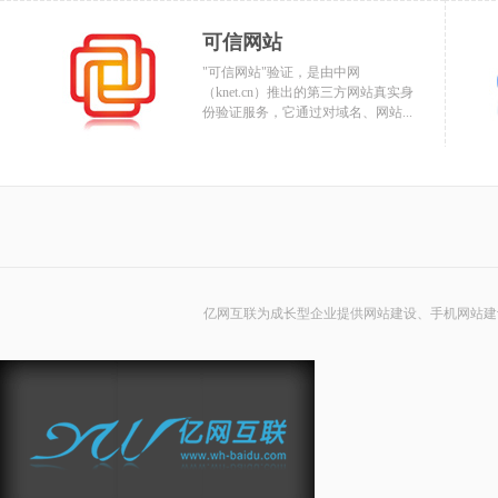
可信网站
"可信网站"验证，是由中网
（knet.cn）推出的第三方网站真实身
份验证服务，它通过对域名、网站...
亿网互联为成长型企业提供网站建设、手机网站建