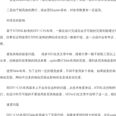
二是由于能高效的爬行，就会受到spider喜欢，对收录数量有一定提高。
对排名的影响
基于XTHML标准的DIV+CSS布局，一般在设计完成后会尽可能的完善到能通
面，但事实证明使用XTHML架构的网站排名状况一般都不错。这一点或许会有争议
察。
避免表格的嵌套问题; 很多SEO在其文章中称，搜索引擎一般不抓取三层以
出来，但根据目前掌握的情况来看，spider爬行Table布局的页面，遇到多层表格
使用Table布局，为了达到一定的视觉效果，不得不套用多个表格。如果嵌套的表
相似页面。网站中过多的相似页面会影响排名及域名信任度。
而DIV+CSS布局基本上不会存在这样的问题，从技术角度来说，HTML在控制
们，在设计时尽可能的不要使用多层表格嵌套，SEOer们在文章中说明了这一点，相
速度问题
DIV+CSS布局与Table布局减少了页面代码，加载速度得到很大的提高，这在sp