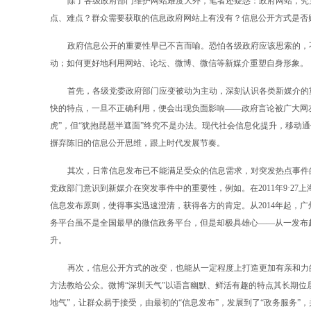
除了各级政府部门维护网站难度大外，笔者还疑惑：政府网站，究
点、难点？群众需要获取的信息政府网站上有没有？信息公开方式是否
政府信息公开的重要性早已不言而喻。恐怕各级政府应该思索的，
动；如何更好地利用网站、论坛、微博、微信等新媒介重塑自身形象。
首先，各级党委政府部门应变被动为主动，深刻认识各类新媒介的
快的特点，一旦不正确利用，便会出现负面影响——政府言论被广大网友
虎”，但“犹抱琵琶半遮面”终究不是办法。现代社会信息化提升，移动
摒弃陈旧的信息公开思维，跟上时代发展节奏。
其次，日常信息发布已不能满足受众的信息需求，对突发热点事件
党政部门意识到新媒介在突发事件中的重要性，例如。在2011年9·27
信息发布原则，使得事实迅速澄清，获得各方的肯定。从2014年起，广
务平台虽不是全国最早的微信政务平台，但是却极具雄心——从一发布
升。
再次，信息公开方式的改变，也能从一定程度上打造更加有亲和力
方法教给公众。微博“深圳天气”以语言幽默、鲜活有趣的特点其长期位
地气”，让群众易于接受，由最初的“信息发布”，发展到了“政务服务”