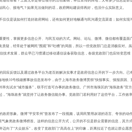
竟做给谁看？上面无非是各位领导的活动集锦，单位宣传的阵地，又有多少信息是群
贴民心、接地气？如果无法做到的话，政府网站建设得再好，也没什么实际意义。
不仅仅是该如何打造好政府网站，还有如何更好地畅通与民沟通交流渠道；如何实现
重要性，掌握更多信息公开、与民互动的方式。网站、论坛、微博、微信都有覆盖面
质疑，经常处于被网民“围观”和“吐槽”的局面，所以一些党政部门总是消极应对。虽
通信技术发展，群众早已习惯通过移动通信设备获取信息，各级党政部门也应转变思维
的回应反馈以及通过政务平台为老百姓解决实事才是政府信息公开的下一步方向。已
上海地铁10号线碰擦事故信息发布中，由于上海市政务微博贯彻“快报事实、慎报原因、
州率先试水“城市服务”，联手打造可办事的政务微信。广州市海珠区的“海珠政务”官
起，“海珠政务”就坚持了让政务微信能办事。党政部门若利用好了这些平台，工作效
的政府形象。微博“平安常州”曾发布了一段视频，该局民警用诙谐的语言、夸张的动
居气象类政务微博榜首。这样的信息公开方式，公开的不仅是群众需要的信息，其方式
，并迈向了“大众娱乐”，改变了党政部门“高高在上”的印象，距离拉近了也就让群众愿