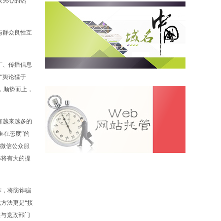
众关心的热
与群众良性互
广、传播信息
“舆论猛于
，顺势而上，
有越来越多的
重在态度”的
方微信公众服
率将有大的提
作，将防诈骗
方法更是“接
意与党政部门